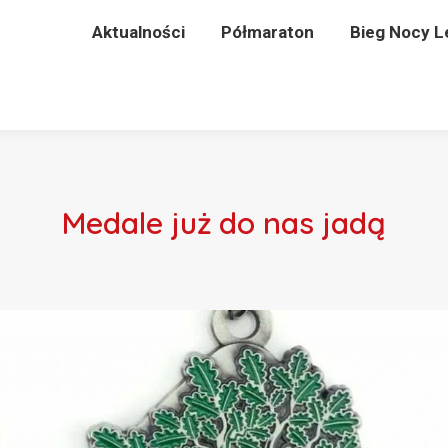
Aktualności
Aktualności
Półmaraton
Półmaraton
Bieg Nocy Letn
Bieg Nocy L
Medale już do nas jadą