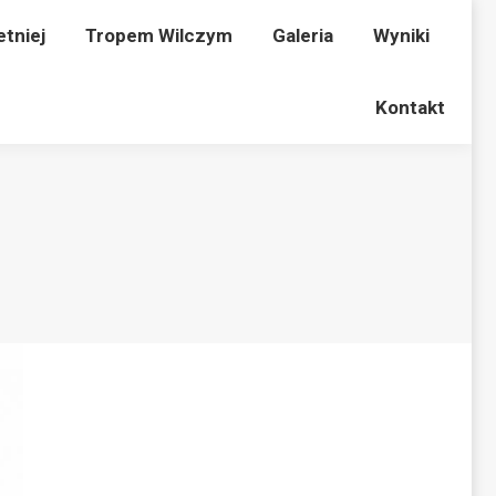
iej
etniej
Tropem Wilczym
Tropem Wilczym
Galeria
Galeria
Wyniki
Wyniki
Kontakt
Kontakt